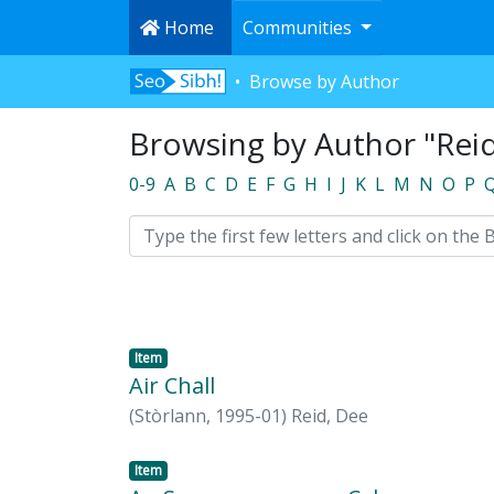
Home
Communities
Browse by Author
Browsing by Author "Rei
0-9
A
B
C
D
E
F
G
H
I
J
K
L
M
N
O
P
Item
Air Chall
(
Stòrlann,
1995-01
)
Reid, Dee
Item