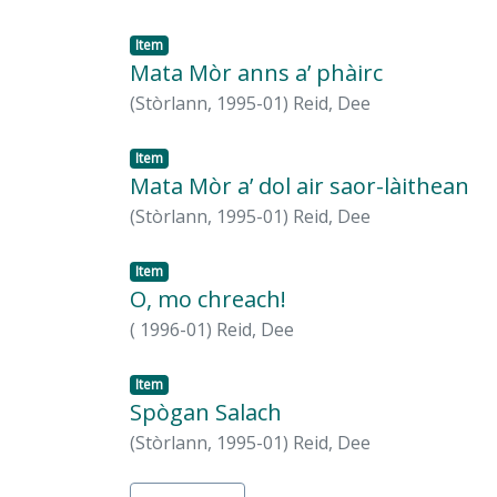
Item
Mata Mòr anns a’ phàirc
(
Stòrlann,
1995-01
)
Reid, Dee
Item
Mata Mòr a’ dol air saor-làithean
(
Stòrlann,
1995-01
)
Reid, Dee
Item
O, mo chreach!
(
1996-01
)
Reid, Dee
Item
Spògan Salach
(
Stòrlann,
1995-01
)
Reid, Dee