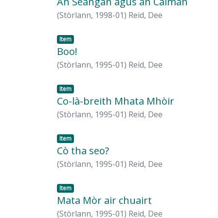
An Seangan agus an Calman
(
Stòrlann,
1998-01
)
Reid, Dee
Item
Boo!
(
Stòrlann,
1995-01
)
Reid, Dee
Item
Co-là-breith Mhata Mhòir
(
Stòrlann,
1995-01
)
Reid, Dee
Item
Cò tha seo?
(
Stòrlann,
1995-01
)
Reid, Dee
Item
Mata Mòr air chuairt
(
Stòrlann,
1995-01
)
Reid, Dee