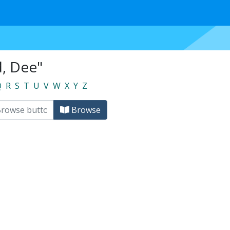
d, Dee"
Q
R
S
T
U
V
W
X
Y
Z
Browse