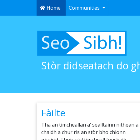
Home
Communities
Stòr didseatach do g
Fàilte
Tha an timcheallan a’ sealltainn nithean a
chaidh a chur ris an stòr bho chionn
ghoirid. Thoir sùil timcheall feuch dè