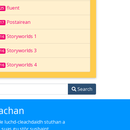
fluent
25
Postairean
17
Storyworlds 1
16
Storyworlds 3
16
Storyworlds 4
16
Search
eachan
 le luchd-cleachdaidh stuthan a
h suas gu stòr susbaint