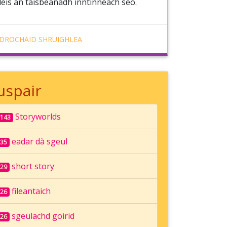
leis an taisbeanadh inntinneach seo.
DROCHAID SHRUIGHLEA
uspair
Storyworlds
143
eadar dà sgeul
35
short story
29
fileantaich
26
sgeulachd goirid
26