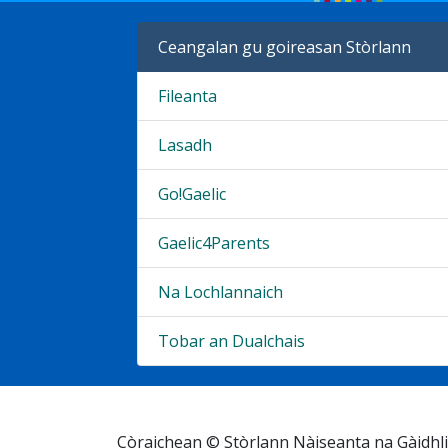
Ceangalan gu goireasan Stòrlann
Fileanta
Lasadh
Go!Gaelic
Gaelic4Parents
Na Lochlannaich
Tobar an Dualchais
Còraichean © Stòrlann Nàiseanta na Gàidhl