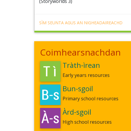
(Storyworlds 3)
SÌM SEUNTA AGUS AN NIGHEADAIREACHD
Coimhearsnachdan
Tràth-ìrean
Early years resources
Bun-sgoil
Primary school resources
Àrd-sgoil
High school resources