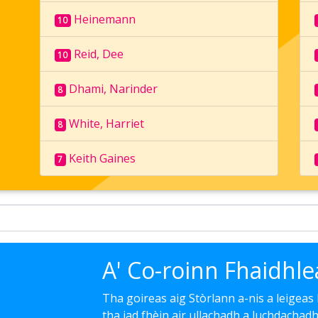
Heinemann
10
Reid, Dee
10
Dhami, Narinder
8
White, Harriet
8
Keith Gaines
7
A' Co-roinn Fhaidhl
Tha goireas aig Stòrlann a-nis a leigeas
tha iad fhèin air ullachadh a luchdachad