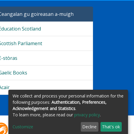
Ceangalan gu goireasan a-muigh
Education Scotland
Scottish Parliament
E-stòras
Gaelic Books
Acair
We collect and process your personal information for the
following purposes:
Authentication, Preferences,
Acknowledgement and Statistics
.
To learn more, please read our
privacy policy
.
Customize
Decline
That's ok