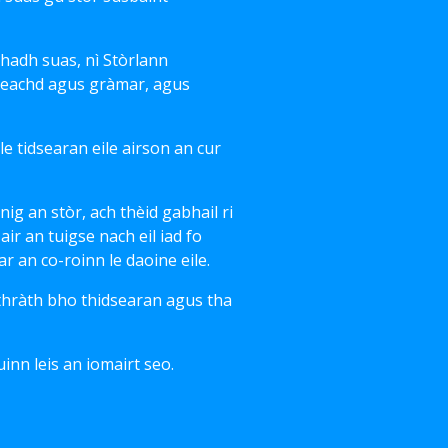
chadh suas, nì Stòrlann
ileachd agus gràmar, agus
le tidsearan eile airson an cur
ig an stòr, ach thèid gabhail ri
ir an tuigse nach eil iad fo
 an co-roinn le daoine eile.
thràth bho thidsearan agus tha
inn leis an iomairt seo.