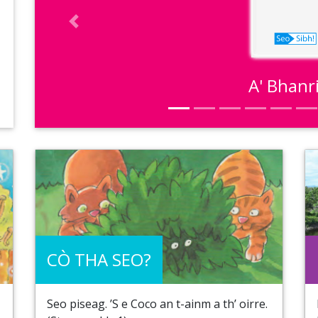
Previous
A' Bhanr
CÒ THA SEO?
Seo piseag. ’S e Coco an t-ainm a th’ oirre.