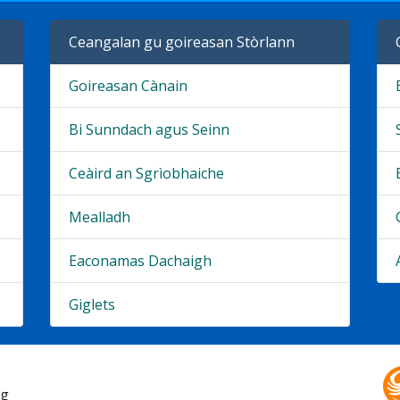
Ceangalan gu goireasan Stòrlann
Goireasan Cànain
Bi Sunndach agus Seinn
Ceàird an Sgrìobhaiche
Mealladh
Eaconamas Dachaigh
Giglets
ig