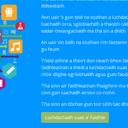
didseatach.
Aon uair ’s gun tèid na stuthan a luchda
luachadh orra, sgioblachdh a thaobh cà
eadar-theangachadh ma tha sin a dhìth.
An uair sin bidh na stuthan rim faotainn 
gu feum.
Thèid aithne a thoirt don neach bhon tàin
faidhleachan a thèid a luchdachadh suas a
chòir dlighe-sgrìobhaidh agus gum faodar
Tha sinn air faidhleachan fhaighinn mu 
sinn gan luachadh airson co-roinn.
Tha sinn an dòchas gun toir sibh taic dhu
Luchdachadh suas a’ Faidhle