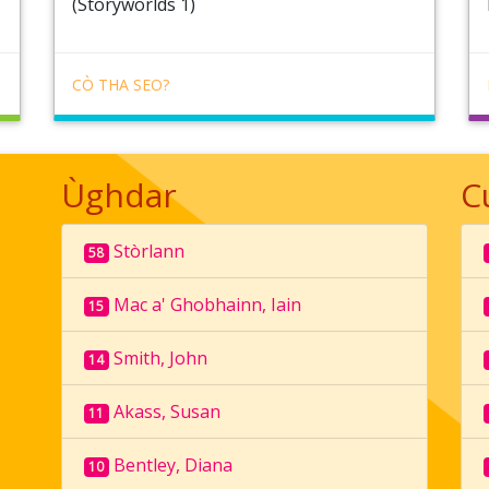
(Storyworlds 1)
CÒ THA SEO?
Ùghdar
C
Stòrlann
58
Mac a' Ghobhainn, Iain
15
Smith, John
14
Akass, Susan
11
Bentley, Diana
10