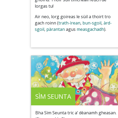
lorgas tu!
Air neo, lorg goireas le sùil a thoirt tro
gach roinn (
trath-ìrean
,
bun-sgoil
,
àrd-
sgoil
,
pàrantan
agus
measgachadh
).
SÌM SEUNTA
Bha Sìm Seunta tric a’ dèanamh gheasan.