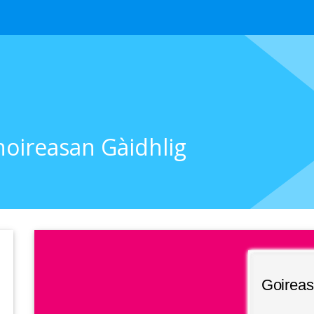
hoireasan Gàidhlig
Slide 1 of 10