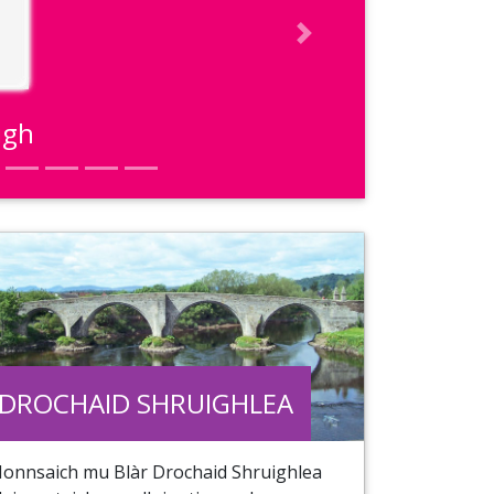
Next
igh
DROCHAID SHRUIGHLEA
Ionnsaich mu Blàr Drochaid Shruighlea