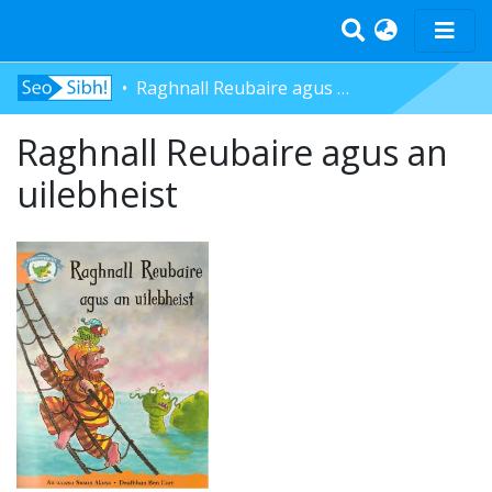
Raghnall Reubaire agus an uilebheist
Home
Raghnall Reubaire agus an
Tràth-ìrean
Bun-sgoil
uilebheist
Àrd-sgoil
Pàrantan
Measgachadh
Log In