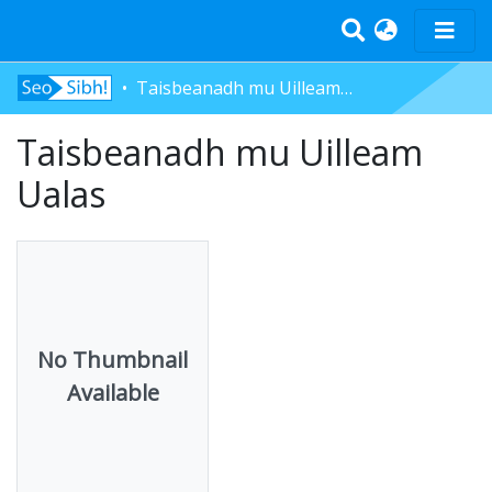
Taisbeanadh mu Uilleam Ualas
Home
Taisbeanadh mu Uilleam
Tràth-ìrean
Bun-sgoil
Ualas
Àrd-sgoil
Pàrantan
Measgachadh
Log In
No Thumbnail
Available