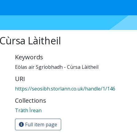
Cùrsa Làitheil
Keywords
Eòlas air Sgrìobhadh - Cùrsa Làitheil
URI
https://seosibh.storlann.co.uk/handle/1/146
Collections
Tràth Ìrean
Full item page