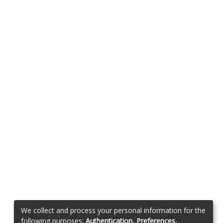
We collect and process your personal information for the
following purposes:
Authentication, Preferences,