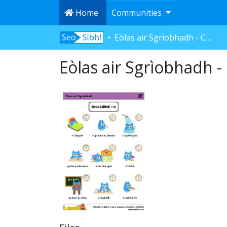
Home
Communities
Eòlas air Sgrìobhadh - Cùrsa Làitheil
Eòlas air Sgrìobhadh - 