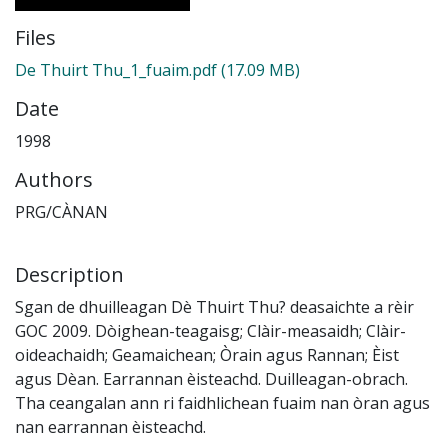
Files
De Thuirt Thu_1_fuaim.pdf
(17.09 MB)
Date
1998
Authors
PRG/CÀNAN
Description
Sgan de dhuilleagan Dè Thuirt Thu? deasaichte a rèir
GOC 2009. Dòighean-teagaisg; Clàir-measaidh; Clàir-
oideachaidh; Geamaichean; Òrain agus Rannan; Èist
agus Dèan. Earrannan èisteachd. Duilleagan-obrach.
Tha ceangalan ann ri faidhlichean fuaim nan òran agus
nan earrannan èisteachd.