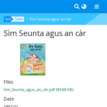
Sìm Seunta agus an càr
Home
Sìm Seunta agus an càr
Tràth-ìrean
Bun-sgoil
Àrd-sgoil
Pàrantan
Measgachadh
Log In
Files
Sìm_Seunta_agus_an_càr.pdf
(834.8 KB)
Date
1997-01