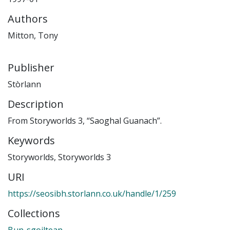
Authors
Mitton, Tony
Publisher
Stòrlann
Description
From Storyworlds 3, “Saoghal Guanach”.
Keywords
Storyworlds
,
Storyworlds 3
URI
https://seosibh.storlann.co.uk/handle/1/259
Collections