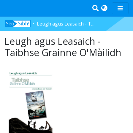
Leugh agus Leasaich - Taibhse Grainne O'Màilidh
Home
Tràth-ìrean
Leugh agus Leasaich -
Bun-sgoil
Taibhse Grainne O'Màilidh
Àrd-sgoil
Pàrantan
Measgachadh
Log In