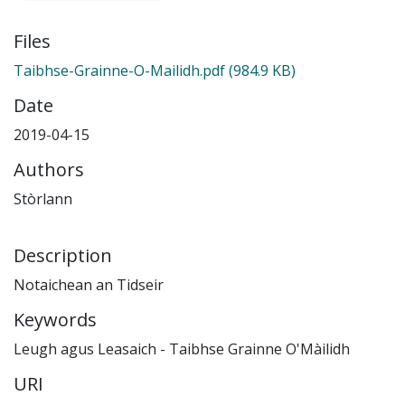
Files
Taibhse-Grainne-O-Mailidh.pdf
(984.9 KB)
Date
2019-04-15
Authors
Stòrlann
Description
Notaichean an Tidseir
Keywords
Leugh agus Leasaich - Taibhse Grainne O'Màilidh
URI