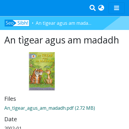
An tìgear agus am madadh
Home
An tìgear agus am madadh
Tràth-ìrean
Bun-sgoil
Àrd-sgoil
Pàrantan
Measgachadh
Log In
Files
An_tìgear_agus_am_madadh.pdf
(2.72 MB)
Date
2002-01