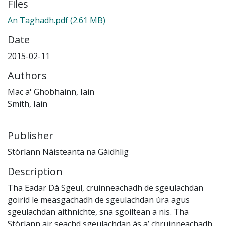
Files
An Taghadh.pdf
(2.61 MB)
Date
2015-02-11
Authors
Mac a' Ghobhainn, Iain
Smith, Iain
Publisher
Stòrlann Nàisteanta na Gàidhlig
Description
Tha Eadar Dà Sgeul, cruinneachadh de sgeulachdan
goirid le measgachadh de sgeulachdan ùra agus
sgeulachdan aithnichte, sna sgoiltean a nis. Tha
Stòrlann air seachd sgeulachdan às a’ chruinneachadh