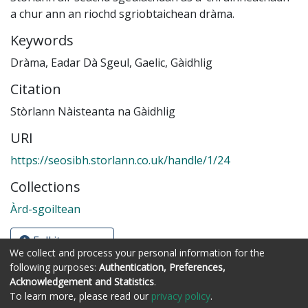
a chur ann an riochd sgriobtaichean dràma.
Keywords
Dràma
,
Eadar Dà Sgeul
,
Gaelic
,
Gàidhlig
Citation
Stòrlann Nàisteanta na Gàidhlig
URI
https://seosibh.storlann.co.uk/handle/1/24
Collections
Àrd-sgoiltean
Full item page
We collect and process your personal information for the
following purposes:
Authentication, Preferences,
Acknowledgement and Statistics
.
Còraichean © Stòrlann Nàiseanta na Gàidhlig
To learn more, please read our
privacy policy
.