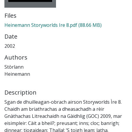
Files
Heinemann Storyworlds Ire 8.pdf
(88.66 MB)
Date
2002
Authors
Stòrlann
Heinemann
Description
Sgan de dhuilleagan-obrach airson Storyworlds Ìre 8.
Chaidh am briathrachas a dheasachadh a rèir
Gnàthachas Litreachaidh na Gàidhlig (GOC) 2009, mar
eisimpleir: Càit a bheil?; preusant; inns; cloc; banrigh;
dinnear; tiogaidean; Thalla!; ’S toigh leam; latha.