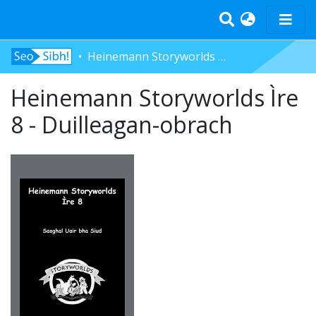
Heinemann Storyworlds Ìre 8 - Duilleagan-obrach
Home
Heinemann Storyworlds Ìre
Tràth-ìrean
Bun-sgoil
8 - Duilleagan-obrach
Àrd-sgoil
Pàrantan
Measgachadh
Log In