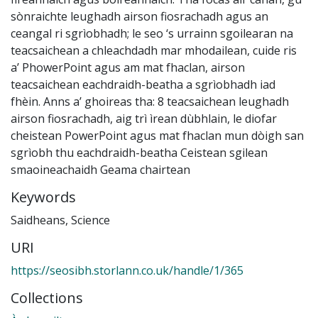
sònraichte leughadh airson fiosrachadh agus an
ceangal ri sgrìobhadh; le seo ‘s urrainn sgoilearan na
teacsaichean a chleachdadh mar mhodailean, cuide ris
a’ PhowerPoint agus am mat fhaclan, airson
teacsaichean eachdraidh-beatha a sgrìobhadh iad
fhèin. Anns a’ ghoireas tha: 8 teacsaichean leughadh
airson fiosrachadh, aig trì ìrean dùbhlain, le diofar
cheistean PowerPoint agus mat fhaclan mun dòigh san
sgrìobh thu eachdraidh-beatha Ceistean sgilean
smaoineachaidh Geama chairtean
Keywords
Saidheans
,
Science
URI
https://seosibh.storlann.co.uk/handle/1/365
Collections