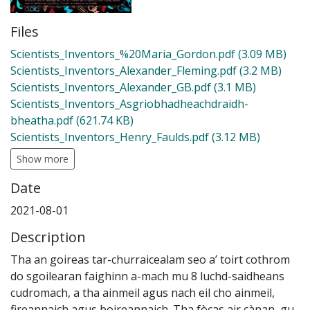
Files
Scientists_Inventors_%20Maria_Gordon.pdf
(3.09 MB)
Scientists_Inventors_Alexander_Fleming.pdf
(3.2 MB)
Scientists_Inventors_Alexander_GB.pdf
(3.1 MB)
Scientists_Inventors_Asgriobhadheachdraidh-
bheatha.pdf
(621.74 KB)
Scientists_Inventors_Henry_Faulds.pdf
(3.12 MB)
Show more
Date
2021-08-01
Description
Tha an goireas tar-churraicealam seo a’ toirt cothrom
do sgoilearan faighinn a-mach mu 8 luchd-saidheans
cudromach, a tha ainmeil agus nach eil cho ainmeil,
fireannaich agus boireannaich. Tha fòcas air cànan, gu