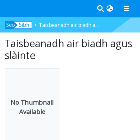
Taisbeanadh air biadh agus slàinte
Home
Taisbeanadh air biadh agus
Tràth-ìrean
Bun-sgoil
slàinte
Àrd-sgoil
Pàrantan
Measgachadh
Log In
No Thumbnail
Available