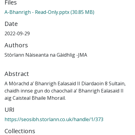
Files
A-Bhanrigh - Read-Only.pptx
(30.85 MB)
Date
2022-09-29
Authors
Stòrlann Nàiseanta na Gàidhlig -JMA
Abstract
A Mòrachd a’ Bhanrigh Ealasaid II Diardaoin 8 Sultain,
chaidh innse gun do chaochail a’ Bhanrigh Ealasaid II
aig Caisteal Bhaile Mhorail.
URI
https://seosibh.storlann.co.uk/handle/1/373
Collections