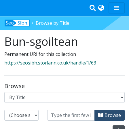
Browse by Title
Home
Bun-sgoiltean
Tràth-ìrean
Bun-sgoil
Permanent URI for this collection
Àrd-sgoil
https://seosibh.storlann.co.uk/handle/1/63
Pàrantan
Measgachadh
Log In
Browse
Browsing Bun-sgoiltean by Title
Browse