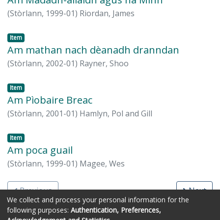
(
Stòrlann,
1999-01
)
Riordan, James
Item
Am mathan nach dèanadh dranndan
(
Stòrlann,
2002-01
)
Rayner, Shoo
Item
Am Pìobaire Breac
(
Stòrlann,
2001-01
)
Hamlyn, Pol and Gill
Item
Am poca guail
(
Stòrlann,
1999-01
)
Magee, Wes
Previous
Next
We collect and process your personal information for the
following purposes:
Authentication, Preferences,