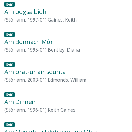
Item
Am bogsa bìdh
(
Stòrlann,
1997-01
)
Gaines, Keith
Item
Am Bonnach Mòr
(
Stòrlann,
1995-01
)
Bentley, Diana
Item
Am brat-ùrlair seunta
(
Stòrlann,
2003-01
)
Edmonds, William
Item
Am Dìnneir
(
Stòrlann,
1996-01
)
Keith Gaines
Item
Am Madadh-allaidh agus na Minn