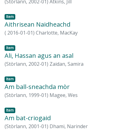
(
Stòrlann,
2002-01
)
Atkins, Jill
Item
Aithrisean Naidheachd
(
2016-01-01
)
Charlotte, MacKay
Item
Ali, Hassan agus an asal
(
Stòrlann,
2002-01
)
Zaidan, Samira
Item
Am ball-sneachda mòr
(
Stòrlann,
1999-01
)
Magee, Wes
Item
Am bat-criogaid
(
Stòrlann,
2001-01
)
Dhami, Narinder