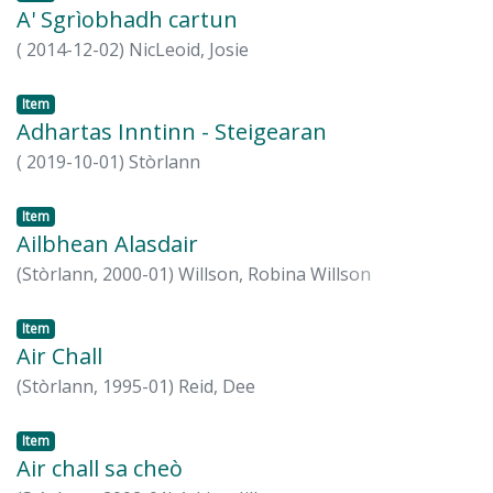
A' Sgrìobhadh cartun
(
2014-12-02
)
NicLeoid, Josie
Item
Adhartas Inntinn - Steigearan
(
2019-10-01
)
Stòrlann
Item
Ailbhean Alasdair
(
Stòrlann,
2000-01
)
Willson, Robina Willson
Item
Air Chall
(
Stòrlann,
1995-01
)
Reid, Dee
Item
Air chall sa cheò