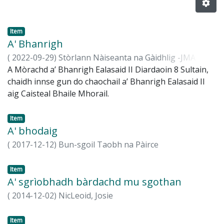
Item
A' Bhanrigh
(
2022-09-29
)
Stòrlann Nàiseanta na Gàidhlig -JMA
A Mòrachd a’ Bhanrigh Ealasaid II Diardaoin 8 Sultain,
chaidh innse gun do chaochail a’ Bhanrigh Ealasaid II
aig Caisteal Bhaile Mhorail.
Item
A' bhodaig
(
2017-12-12
)
Bun-sgoil Taobh na Pàirce
Item
A' sgrìobhadh bàrdachd mu sgothan
(
2014-12-02
)
NicLeoid, Josie
Item